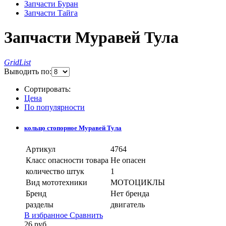
Запчасти Буран
Запчасти Тайга
Запчасти Муравей Тула
Grid
List
Выводить по:
Сортировать:
Цена
По популярности
кольцо стопорное Муравей Тула
Артикул
4764
Класс опасности товара
Не опасен
количество штук
1
Вид мототехники
МОТОЦИКЛЫ
Бренд
Нет бренда
разделы
двигатель
В избранное
Сравнить
26
руб.