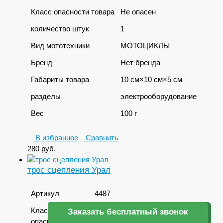
Класс опасности товара
Не опасен
количество штук
1
Вид мототехники
МОТОЦИКЛЫ
Бренд
Нет бренда
Габариты товара
10 см×10 см×5 см
разделы
электрооборудование
Вес
100 г
В избранное
Сравнить
280
руб.
трос сцепления Урал
Артикул
4487
Класс
Заказать бесплатный звонок
Заказать бесплатный звонок
опасности
Не опасен