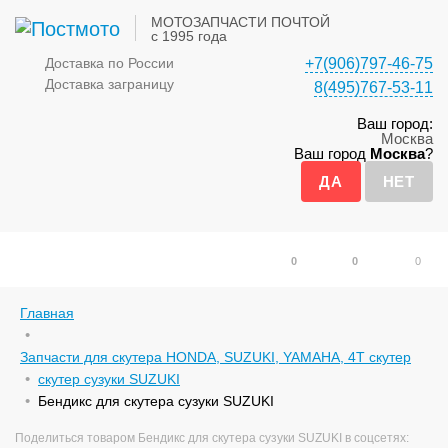
МОТОЗАПЧАСТИ ПОЧТОЙ
с 1995 года
Доставка по России
+7(906)797-46-75
Доставка заграницу
8(495)767-53-11
Ваш город:
Москва
Ваш город
Москва
?
0
0
0
Главная
Запчасти для скутера HONDA, SUZUKI, YAMAHA, 4Т скутер
скутер сузуки SUZUKI
Бендикc для скутера сузуки SUZUKI
Поделиться товаром Бендикc для скутера сузуки SUZUKI в соцсетях: