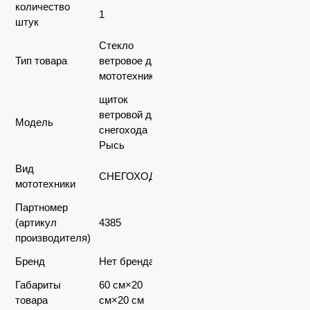
количество
1
штук
Стекло
Тип товара
ветровое для
мототехники
щиток
ветровой для
Модель
снегохода
Рысь
Вид
СНЕГОХОДЫ
мототехники
Партномер
(артикул
4385
производителя)
Бренд
Нет бренда
Габариты
60 см×20
товара
см×20 см