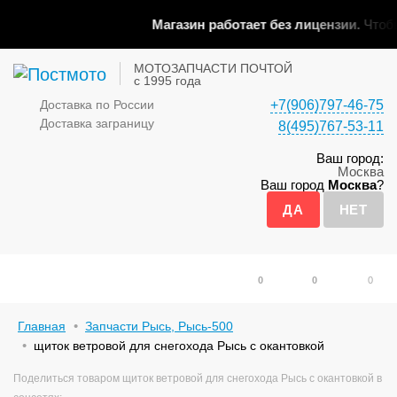
Магазин работает без лицензии.
Чтобы 
МОТОЗАПЧАСТИ ПОЧТОЙ
с 1995 года
Доставка по России
+7(906)797-46-75
Доставка заграницу
8(495)767-53-11
Ваш город:
Москва
Ваш город
Москва
?
0
0
0
Главная
Запчасти Рысь, Рысь-500
щиток ветровой для снегохода Рысь с окантовкой
Поделиться товаром щиток ветровой для снегохода Рысь с окантовкой в