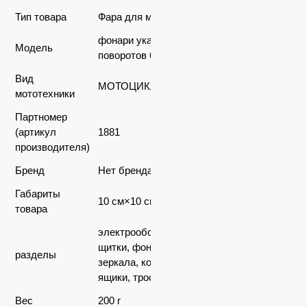
Тип товара
Фара для мототехники
фонари указателей
Модель
поворотов 6В.
Вид
МОТОЦИКЛЫ
мототехники
Партномер
(артикул
1881
производителя)
Бренд
Нет бренда
Габариты
10 см×10 см×5 см
товара
электрооборудование,
щитки, фонари,
разделы
зеркала, кожухи,
ящики, тросы...
Вес
200 г