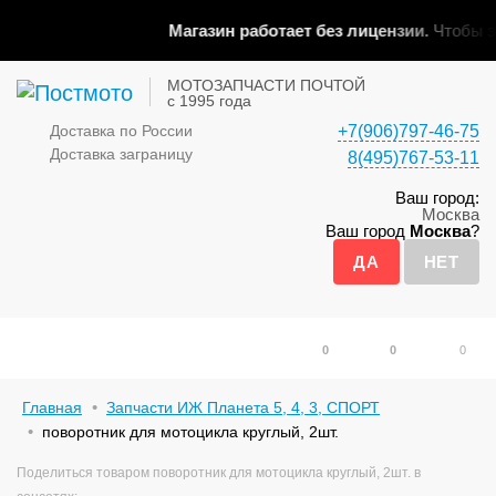
Магазин работает без лицензии.
Чтобы эт
МОТОЗАПЧАСТИ ПОЧТОЙ
с 1995 года
Доставка по России
+7(906)797-46-75
Доставка заграницу
8(495)767-53-11
Ваш город:
Москва
Ваш город
Москва
?
0
0
0
Главная
Запчасти ИЖ Планета 5, 4, 3, СПОРТ
поворотник для мотоцикла круглый, 2шт.
Поделиться товаром поворотник для мотоцикла круглый, 2шт. в