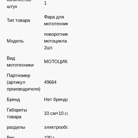
1
штук
Фара для
Тип товара
мототехники
поворотник для
Модель
мотоцикла круглый,
2шт.
Вид
МОТОЦИКЛЫ
мототехники
Партномер
(артикул
49664
производителя)
Бренд
Нет бренда
Габариты
10 см×10 см×5 см
товара
разделы
электрооборудование
Вес
100 г