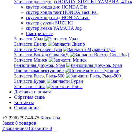
Запчасти для скутера HONDA, SUZUKI, YAMAHA, 4Т ск
скутер хонда дио HONDA Dio
скутер хонда такт HONDA Tact, Pal
скутер хонда лид HONDA Lead
скутер сузуки SUZUKI
скутер ямаха YAMAHA Jog
Смотреть все
Запчасти Урал
Запчасти Днепр
Запчасти Муравей Тула
Запчасти Восход Сова ЗиД
Запчасти Минск
бензопилы Дружба, Урал
Прочие комплектующие
Запчасти Рысь, Рысь-500
Запчасти Буран
Запчасти Тайга
Доставка и оплата
Обратная связь
Контакты
О компании
+7 (906) 797-46-75
Контакты
Заказ:
0 товаров
Избранное
0
Сравнить
0