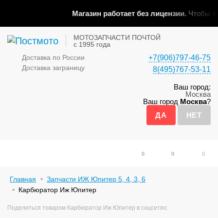
Магазин работает без лицензии.
Чтобы эта
МОТОЗАПЧАСТИ ПОЧТОЙ
с 1995 года
Доставка по России
+7(906)797-46-75
Доставка заграницу
8(495)767-53-11
Ваш город:
Москва
Ваш город
Москва
?
0
0
0
Главная
Запчасти ИЖ Юпитер 5, 4, 3, 6
Карбюратор Иж Юпитер
Поделиться товаром Карбюратор Иж Юпитер в соцсетях: