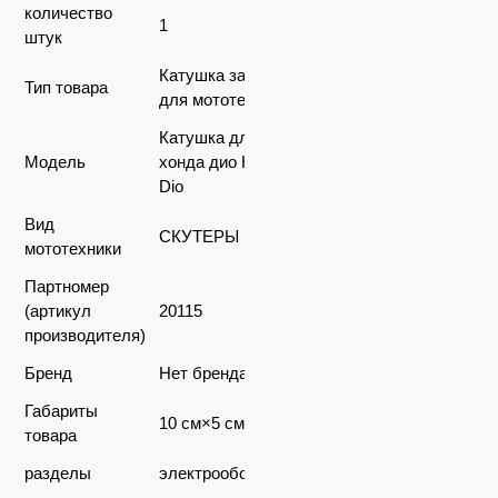
количество
1
штук
Катушка зажигания
Тип товара
для мототехники
Катушка для скутера
Модель
хонда дио HONDA
Dio
Вид
СКУТЕРЫ
мототехники
Партномер
(артикул
20115
производителя)
Бренд
Нет бренда
Габариты
10 см×5 см×5 см
товара
разделы
электрооборудование