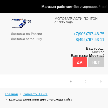
Магазин работает без лицензии.
Чтобы 
МОТОЗАПЧАСТИ ПОЧТОЙ
с 1995 года
Доставка по России
+7(906)797-46-75
Доставка заграницу
8(495)767-53-11
Ваш город:
Москва
Ваш город
Москва
?
0
0
0
Главная
Запчасти Тайга
катушка зажигания для снегохода тайга