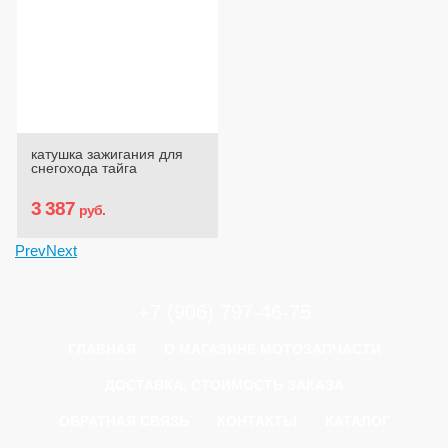
катушка зажигания для
снегохода тайга
3 387
руб.
Prev
Next
+7 (906) 797-46-75
ГЛАВНАЯ
О МАГАЗИНЕ МОТОЗАПЧАСТИ
ДОСТАВКА, СТОИМОСТЬ ЗАКАЗА
ОБРАТНАЯ СВЯЗЬ
КОНТАКТЫ
КАТАЛОГ