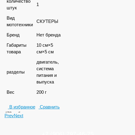
количество
1
штук
Вид
СКУТЕРЫ
мототехники
Бренд
Нет бренда
Габариты
10 см×5
товара
см×5 см
двигатель,
система
разделы
питания и
выпуска
Вес
200 г
В избранное
Сравнить
479
руб.
Prev
Next
+7 (906) 797-46-75