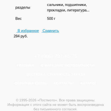
сальники, подшипники,
разделы
прокладки, литература...
Вес
500 г
В избранное
Сравнить
284
руб.
+7 (906) 797-46-75
ГЛАВНАЯ
О МАГАЗИНЕ МОТОЗАПЧАСТИ
ДОСТАВКА, СТОИМОСТЬ ЗАКАЗА
ОБРАТНАЯ СВЯЗЬ
КОНТАКТЫ
КАТАЛОГ
© 1995-2026 «Постмото». Все права защищены.
Информация с этого сайта не может быть воспроизведена
без письменного согласия.