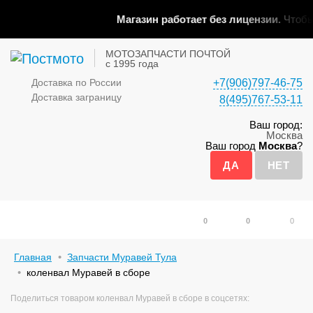
Магазин работает без лицензии.
Чтобы 
МОТОЗАПЧАСТИ ПОЧТОЙ
с 1995 года
Доставка по России
+7(906)797-46-75
Доставка заграницу
8(495)767-53-11
Ваш город:
Москва
Ваш город
Москва
?
0
0
0
Главная
Запчасти Муравей Тула
коленвал Муравей в сборе
Поделиться товаром коленвал Муравей в сборе в соцсетях: