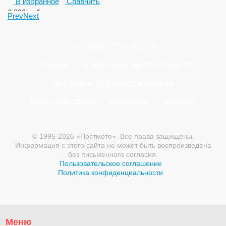
В избранное
Сравнить
6 890
руб.
Prev
Next
+7 (906) 797-46-75
ГЛАВНАЯ
О МАГАЗИНЕ МОТОЗАПЧАСТИ
ДОСТАВКА, СТОИМОСТЬ ЗАКАЗА
ОБРАТНАЯ СВЯЗЬ
КОНТАКТЫ
КАТАЛОГ
© 1995-2026 «Постмото». Все права защищены.
Информация с этого сайта не может быть воспроизведена
без письменного согласия.
Пользовательское соглашение
Политика конфиденциальности
Меню