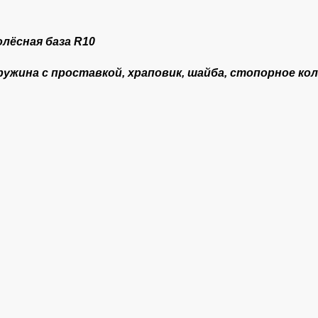
олёсная база R
10
ружина с проставкой, храповик, шайба, стопорное ко