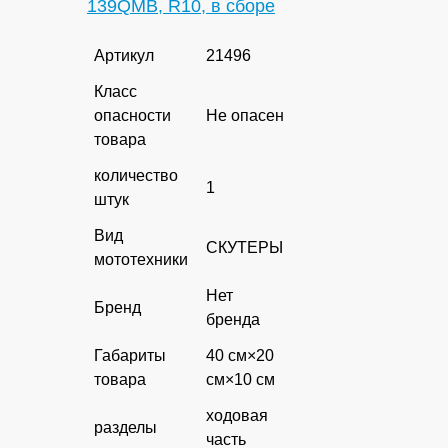
139QMB, R10, в сборе
Артикул
21496
Класс
опасности
Не опасен
товара
количество
1
штук
Вид
СКУТЕРЫ
мототехники
Нет
Бренд
бренда
Габариты
40 см×20
товара
см×10 см
ходовая
разделы
часть