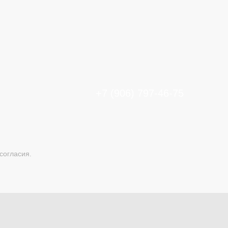
+7 (906) 797-46-75
согласия.