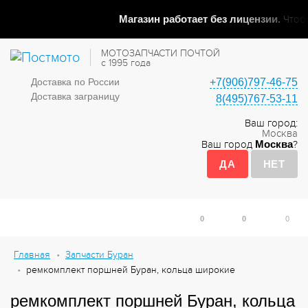
Магазин работает без лицензии.
Чтобы 
МОТОЗАПЧАСТИ ПОЧТОЙ
с 1995 года
Доставка по России
+7(906)797-46-75
Доставка заграницу
8(495)767-53-11
Ваш город:
Москва
Ваш город
Москва
?
0
0
0
Главная
Запчасти Буран
ремкомплект поршней Буран, кольца широкие
ремкомплект поршней Буран, кольца