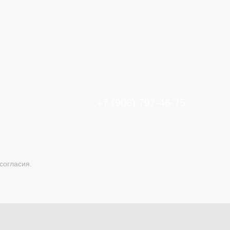
+7 (906) 797-46-75
согласия.