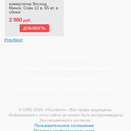
коммутатор Восход,
Минск, Сова 12 в. 65 вт. в
сборе
2 980
руб.
Prev
Next
+7 (906) 797-46-75
ГЛАВНАЯ
О МАГАЗИНЕ МОТОЗАПЧАСТИ
ДОСТАВКА, СТОИМОСТЬ ЗАКАЗА
ОБРАТНАЯ СВЯЗЬ
КОНТАКТЫ
КАТАЛОГ
© 1995-2026 «Постмото». Все права защищены.
Информация с этого сайта не может быть воспроизведена
без письменного согласия.
Пользовательское соглашение
Политика конфиденциальности