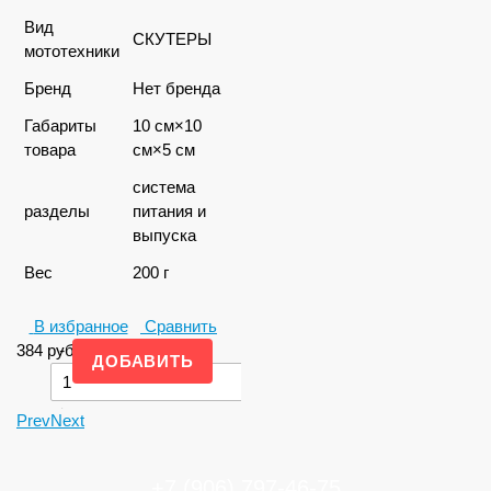
Вид
СКУТЕРЫ
мототехники
Бренд
Нет бренда
Габариты
10 см×10
товара
см×5 см
система
разделы
питания и
выпуска
Вес
200 г
В избранное
Сравнить
384
руб.
-
+
Prev
Next
+7 (906) 797-46-75