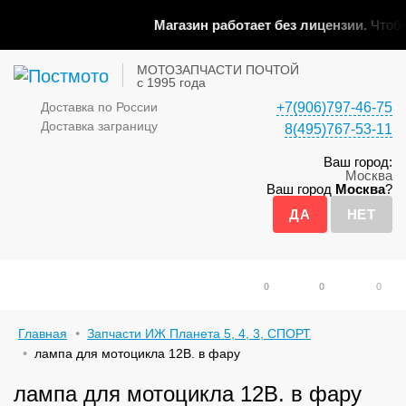
Магазин работает без лицензии.
Чтобы 
МОТОЗАПЧАСТИ ПОЧТОЙ
с 1995 года
Доставка по России
+7(906)797-46-75
Доставка заграницу
8(495)767-53-11
Ваш город:
Москва
Ваш город
Москва
?
0
0
0
Главная
Запчасти ИЖ Планета 5, 4, 3, СПОРТ
лампа для мотоцикла 12В. в фару
лампа для мотоцикла 12В. в фару