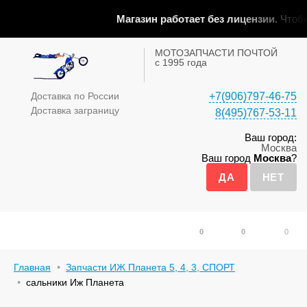
Магазин работает без лицензии.
Чтобы 
МОТОЗАПЧАСТИ ПОЧТОЙ
с 1995 года
Доставка по России
+7(906)797-46-75
Доставка заграницу
8(495)767-53-11
Ваш город:
Москва
Ваш город
Москва
?
0
0
0
Главная
Запчасти ИЖ Планета 5, 4, 3, СПОРТ
сальники Иж Планета