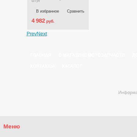
штук
В избранное
Сравнить
4 982
руб.
Prev
Next
ГЛАВНАЯ
О МАГАЗИНЕ МОТОЗАПЧАСТИ
Д
КОНТАКТЫ
КАТАЛОГ
Информац
Меню