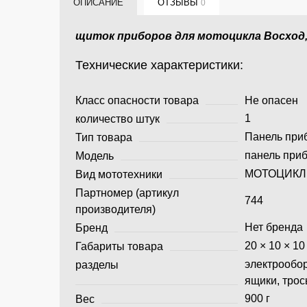
ОПИСАНИЕ
ОТЗЫВЫ
0
щиток приборов для мотоцикла Восход,
Технические характеристики:
Класс опасности товара
Не опасен
1
количество штук
Панель при
Тип товара
панель при
Модель
МОТОЦИК
Вид мототехники
Партномер (артикул
744
производителя)
Нет бренда
Бренд
20 × 10 × 10
Габариты товара
электрообор
разделы
ящики, тросы
900 г
Вес