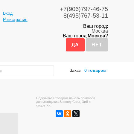
+7(906)797-46-75
Вход
8(495)767-53-11
Регистрация
Ваш город:
Москва
Ваш город
Москва
?
Заказ:
0 товаров
Поделиться товаром панель приборов
для мотоцикла Восход, Сова, ЗиД в
соцсетях: