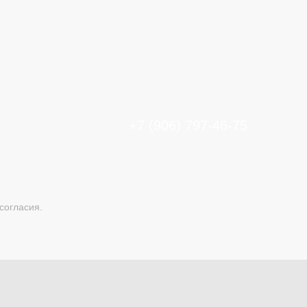
+7 (906) 797-46-75
согласия.