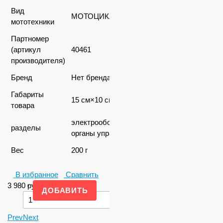
Вид
МОТОЦИКЛЫ
мототехники
Партномер
(артикул
40461
производителя)
Бренд
Нет бренда
Габариты
15 см×10 см×5 см
товара
электрооборудование,
разделы
органы управления
Вес
200 г
В избранное
Сравнить
3 980
-
руб.
+
Prev
Next