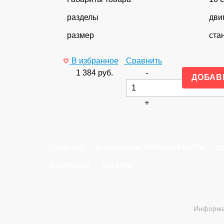
разделы
дви
размер
ста
В избранное
Сравнить
1 384
руб.
-
+
ГЛАВНАЯ
О МАГАЗИНЕ МОТОЗАПЧАСТИ
Д
КОНТАКТЫ
КАТАЛОГ
Информац