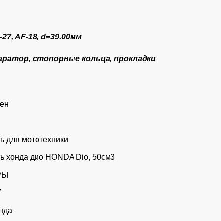
27, AF-18, d=39.00мм
епаратор, стопорные кольца, прокладки
сен
ь для мототехники
ь хонда дио HONDA Dio, 50см3
РЫ
7
нда