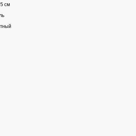
 5 см
ль
ртный