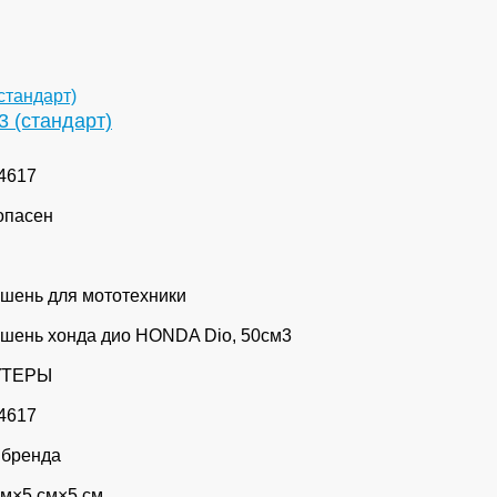
 (стандарт)
4617
опасен
шень для мототехники
шень хонда дио HONDA Dio, 50см3
УТЕРЫ
4617
 бренда
см×5 см×5 см