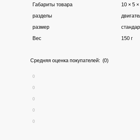
Габариты товара
10 × 5 ×
разделы
двигате
размер
станда
Вес
150 г
Средняя оценка покупателей: (0)
0
0
0
0
0