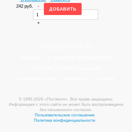
242
руб.
-
+
+7 (906) 797-46-75
ГЛАВНАЯ
О МАГАЗИНЕ МОТОЗАПЧАСТИ
ДОСТАВКА, СТОИМОСТЬ ЗАКАЗА
ОБРАТНАЯ СВЯЗЬ
КОНТАКТЫ
КАТАЛОГ
© 1995-2026 «Постмото». Все права защищены.
Информация с этого сайта не может быть воспроизведена
без письменного согласия.
Пользовательское соглашение
Политика конфиденциальности