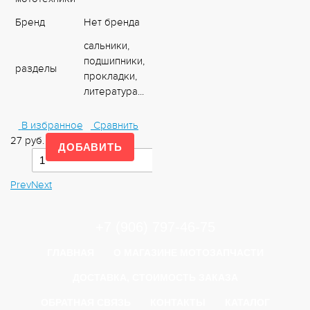
Бренд
Нет бренда
сальники,
подшипники,
разделы
прокладки,
литература...
В избранное
Сравнить
27
руб.
-
+
Prev
Next
+7 (906) 797-46-75
ГЛАВНАЯ
О МАГАЗИНЕ МОТОЗАПЧАСТИ
ДОСТАВКА, СТОИМОСТЬ ЗАКАЗА
ОБРАТНАЯ СВЯЗЬ
КОНТАКТЫ
КАТАЛОГ