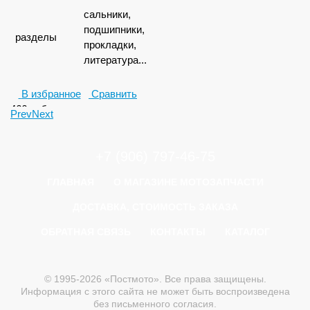
сальники,
подшипники,
разделы
прокладки,
литература...
В избранное
Сравнить
466
руб.
Prev
Next
+7 (906) 797-46-75
ГЛАВНАЯ
О МАГАЗИНЕ МОТОЗАПЧАСТИ
ДОСТАВКА, СТОИМОСТЬ ЗАКАЗА
ОБРАТНАЯ СВЯЗЬ
КОНТАКТЫ
КАТАЛОГ
© 1995-2026 «Постмото». Все права защищены.
Информация с этого сайта не может быть воспроизведена
без письменного согласия.