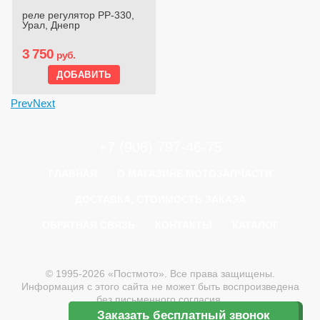
реле регулятор РР-330,
Урал, Днепр
3 750
руб.
Prev
Next
+7 (906) 797-46-75
ГЛАВНАЯ
О МАГАЗИНЕ МОТОЗАПЧАСТИ
ДОСТАВКА, СТОИМОСТЬ ЗАКАЗА
ОБРАТНАЯ СВЯЗЬ
КОНТАКТЫ
КАТАЛОГ
© 1995-2026 «Постмото». Все права защищены.
Информация с этого сайта не может быть воспроизведена
без письменного согласия.
Пользовательское соглашение
Заказать бесплатный звонок
Заказать бесплатный звонок