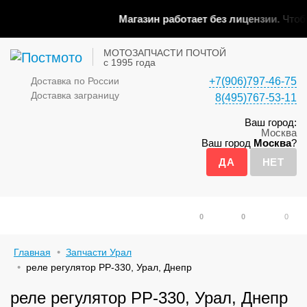
Магазин работает без лицензии.
Чтобы
МОТОЗАПЧАСТИ ПОЧТОЙ
с 1995 года
Доставка по России
+7(906)797-46-75
Доставка заграницу
8(495)767-53-11
Ваш город:
Москва
Ваш город
Москва
?
0
0
0
Главная
Запчасти Урал
реле регулятор РР-330, Урал, Днепр
реле регулятор РР-330, Урал, Днепр