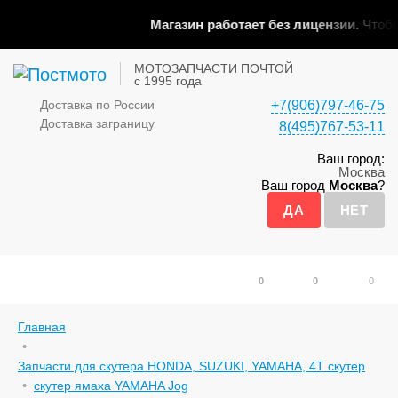
Магазин работает без лицензии.
Чтобы 
МОТОЗАПЧАСТИ ПОЧТОЙ
с 1995 года
Доставка по России
+7(906)797-46-75
Доставка заграницу
8(495)767-53-11
Ваш город:
Москва
Ваш город
Москва
?
0
0
0
Главная
Запчасти для скутера HONDA, SUZUKI, YAMAHA, 4Т скутер
скутер ямаха YAMAHA Jog