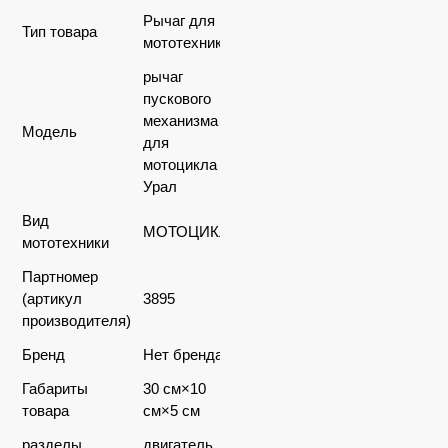
Рычаг для
Тип товара
мототехники
рычаг
пускового
механизма
Модель
для
мотоцикла
Урал
Вид
МОТОЦИКЛЫ
мототехники
Партномер
(артикул
3895
производителя)
Бренд
Нет бренда
Габариты
30 см×10
товара
см×5 см
разделы
двигатель