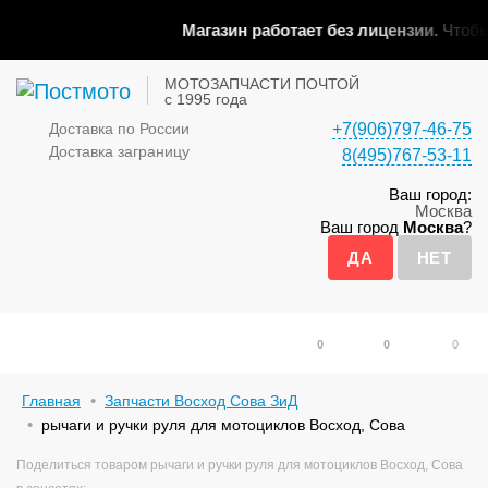
Магазин работает без лицензии.
Чтобы 
МОТОЗАПЧАСТИ ПОЧТОЙ
с 1995 года
Доставка по России
+7(906)797-46-75
Доставка заграницу
8(495)767-53-11
Ваш город:
Москва
Ваш город
Москва
?
0
0
0
Главная
Запчасти Восход Сова ЗиД
рычаги и ручки руля для мотоциклов Восход, Сова
Поделиться товаром рычаги и ручки руля для мотоциклов Восход, Сова