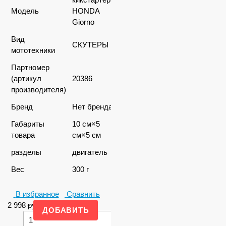
Модель
HONDA
Giorno
Вид
СКУТЕРЫ
мототехники
Партномер
(артикул
20386
производителя)
Бренд
Нет бренда
Габариты
10 см×5
товара
см×5 см
разделы
двигатель
Вес
300 г
В избранное
Сравнить
2 998
-
руб.