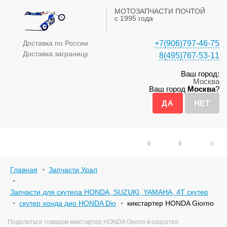
МОТОЗАПЧАСТИ ПОЧТОЙ
с 1995 года
Доставка по России
+7(906)797-46-75
Доставка заграницу
8(495)767-53-11
Ваш город:
Москва
Ваш город
Москва
?
0
0
0
Главная
Запчасти Урал
Запчасти для скутера HONDA, SUZUKI, YAMAHA, 4Т скутер
скутер хонда дио HONDA Dio
кикстартер HONDA Giorno
Поделиться товаром кикстартер HONDA Giorno в соцсетях: