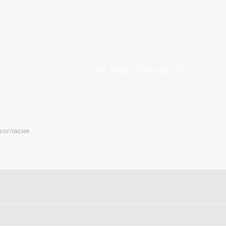
+7 (906) 797-46-75
согласия.