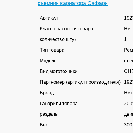
съемник вариатора Сафари
Артикул
192
Класс опасности товара
Не 
количество штук
1
Тип товара
Рем
Модель
съе
Вид мототехники
СН
Партномер (артикул производителя)
192
Бренд
Нет
Габариты товара
20 
разделы
дви
Вес
300 