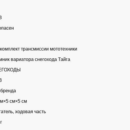
3
опасен
комплект трансмиссии мототехники
мник вариатора снегохода Тайга
ЕГОХОДЫ
3
 бренда
см×5 см×5 см
гатель, ходовая часть
г