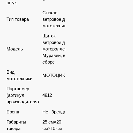
штук
Стекло
Тип товара
ветровое для
мототехники
Щиток
ветровой для
Модель
мотороллера
Муравей, в
сборе
Вид
МОТОЦИКЛЫ
мототехники
Партномер
(артикул
4812
производителя)
Бренд
Нет бренда
Габариты
25 см×20
товара
см×10 см