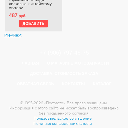
дисковые к китайскому
скутеру
487
руб.
Prev
Next
+7 (906) 797-46-75
ГЛАВНАЯ
О МАГАЗИНЕ МОТОЗАПЧАСТИ
ДОСТАВКА, СТОИМОСТЬ ЗАКАЗА
ОБРАТНАЯ СВЯЗЬ
КОНТАКТЫ
КАТАЛОГ
© 1995-2026 «Постмото». Все права защищены.
Информация с этого сайта не может быть воспроизведена
без письменного согласия.
Пользовательское соглашение
Политика конфиденциальности