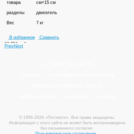
товара
см×15 см
разделы
двигатель
Вес
7 кг
В избранное
Сравнить
23 756
руб.
Prev
Next
+7 (906) 797-46-75
ГЛАВНАЯ
О МАГАЗИНЕ МОТОЗАПЧАСТИ
ДОСТАВКА, СТОИМОСТЬ ЗАКАЗА
ОБРАТНАЯ СВЯЗЬ
КОНТАКТЫ
КАТАЛОГ
© 1995-2026 «Постмото». Все права защищены.
Информация с этого сайта не может быть воспроизведена
без письменного согласия.
Пользовательское соглашение