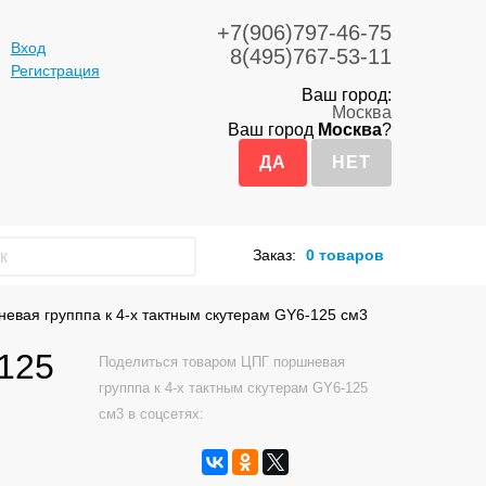
+7(906)797-46-75
Вход
8(495)767-53-11
Регистрация
Ваш город:
Москва
Ваш город
Москва
?
Заказ:
0 товаров
евая групппа к 4-х тактным скутерам GY6-125 см3
-125
Поделиться товаром ЦПГ поршневая
групппа к 4-х тактным скутерам GY6-125
см3 в соцсетях: