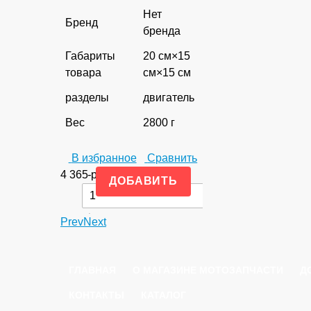
Нет
Бренд
бренда
Габариты
20 см×15
товара
см×15 см
разделы
двигатель
Вес
2800 г
В избранное
Сравнить
4 365
-
руб.
+
Prev
Next
ГЛАВНАЯ
О МАГАЗИНЕ МОТОЗАПЧАСТИ
Д
КОНТАКТЫ
КАТАЛОГ