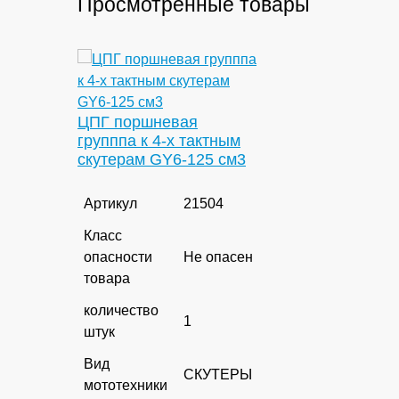
Просмотренные товары
ЦПГ поршневая
групппа к 4-х тактным
скутерам GY6-125 см3
Артикул
21504
Класс
опасности
Не опасен
товара
количество
1
штук
Вид
СКУТЕРЫ
мототехники