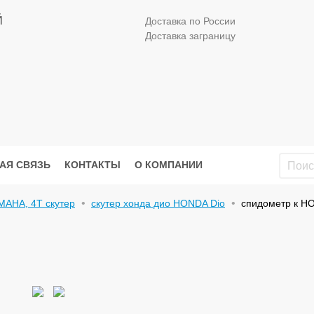
Й
Доставка по России
Доставка заграницу
АЯ СВЯЗЬ
КОНТАКТЫ
О КОМПАНИИ
MAHA, 4Т скутер
скутер хонда дио HONDA Dio
спидометр к H
o