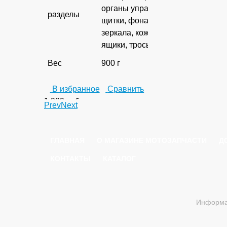
органы управления,
разделы
щитки, фонари,
зеркала, кожухи,
ящики, тросы...
Вес
900 г
В избранное
Сравнить
1 989
руб.
Prev
Next
ГЛАВНАЯ
О МАГАЗИНЕ МОТОЗАПЧАСТИ
Д
КОНТАКТЫ
КАТАЛОГ
Информац