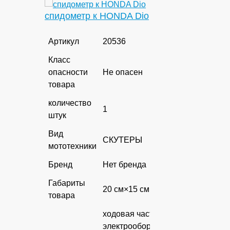
спидометр к HONDA Dio
Артикул
20536
Класс
опасности
Не опасен
товара
количество
1
штук
Вид
СКУТЕРЫ
мототехники
Бренд
Нет бренда
Габариты
20 см×15 см×10 см
товара
ходовая часть,
электрооборудование,