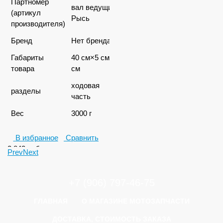
Партномер
вал ведущий
(артикул
Рысь
производителя)
Бренд
Нет бренда
Габариты
40 см×5 см×5
товара
см
ходовая
разделы
часть
Вес
3000 г
В избранное
Сравнить
2 843
руб.
Prev
Next
+7 (906) 797-46-75
ГЛАВНАЯ
О МАГАЗИНЕ МОТОЗАПЧАСТИ
ДОСТАВКА, СТОИМОСТЬ ЗАКАЗА