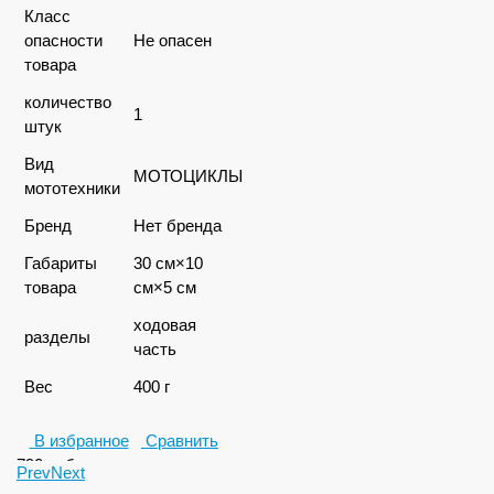
Класс
опасности
Не опасен
товара
количество
1
штук
Вид
МОТОЦИКЛЫ
мототехники
Бренд
Нет бренда
Габариты
30 см×10
товара
см×5 см
ходовая
разделы
часть
Вес
400 г
В избранное
Сравнить
790
руб.
Prev
Next