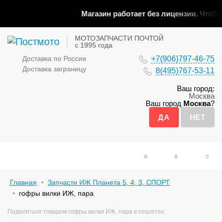
Магазин работает без лицензии.
Чтобы э
МОТОЗАПЧАСТИ ПОЧТОЙ
с 1995 года
Доставка по России
+7(906)797-46-75
Доставка заграницу
8(495)767-53-11
Ваш город:
Москва
Ваш город
Москва
?
0
0
0
Главная
Запчасти ИЖ Планета 5, 4, 3, СПОРТ
гофры вилки ИЖ, пара
Поделиться товаром гофры вилки ИЖ, пара в соцсетях: