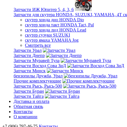
Запчасти ИЖ Юпитер 5, 4, 3, 6
Запчасти для скутера HONDA, SUZUKI, YAMAHA, 4Т ск
скутер хонда дио HONDA Dio
скутер хонда такт HONDA Tact, Pal
скутер хонда лид HONDA Lead
скутер сузуки SUZUKI
скутер ямаха YAMAHA Jog
Смотреть все
Запчасти Урал
Запчасти Днепр
Запчасти Муравей Тула
Запчасти Восход Сова ЗиД
Запчасти Минск
бензопилы Дружба, Урал
Прочие комплектующие
Запчасти Рысь, Рысь-500
Запчасти Буран
Запчасти Тайга
Доставка и оплата
Обратная связь
Контакты
О компании
+7 (906) 797-46-75
Контакты