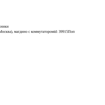
хники
 Москва), магдино с коммутаторомid: 39915Поп