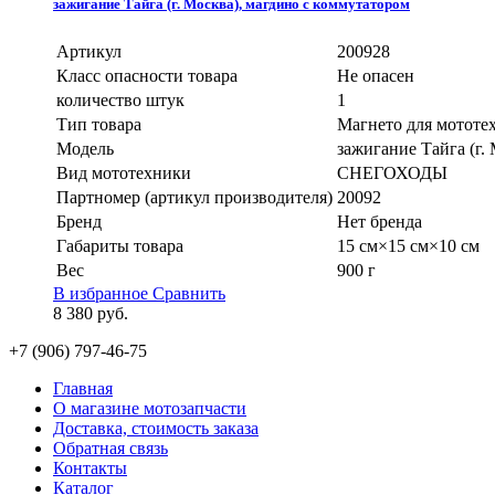
зажигание Тайга (г. Москва), магдино с коммутатором
Артикул
200928
Класс опасности товара
Не опасен
количество штук
1
Тип товара
Магнето для мототе
Модель
зажигание Тайга (г.
Вид мототехники
СНЕГОХОДЫ
Партномер (артикул производителя)
20092
Бренд
Нет бренда
Габариты товара
15 см×15 см×10 см
Вес
900 г
В избранное
Сравнить
8 380
руб.
+7 (906) 797-46-75
Главная
О магазине мотозапчасти
Доставка, стоимость заказа
Обратная связь
Контакты
Каталог