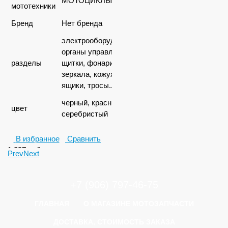
МОТОЦИКЛЫ
мототехники
Бренд
Нет бренда
электрооборудование,
органы управления,
разделы
щитки, фонари,
зеркала, кожухи,
ящики, тросы...
черный, красный,
цвет
серебристый
В избранное
Сравнить
1 297
руб.
Prev
Next
+7 (906) 797-46-75
ГЛАВНАЯ
О МАГАЗИНЕ МОТОЗАПЧАСТИ
ДОСТАВКА, СТОИМОСТЬ ЗАКАЗА