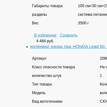
Габариты товара
100 см×30 см×1
разделы
система питани
Вес
3500 г
В избранное
Сравнить
4 484
руб.
коленвал хонда лид HONDA Lead 90, 
Артикул
208
Класс опасности товара
Не 
количество штук
1
Тип товара
Кол
Модель
кол
Вид мототехники
СК