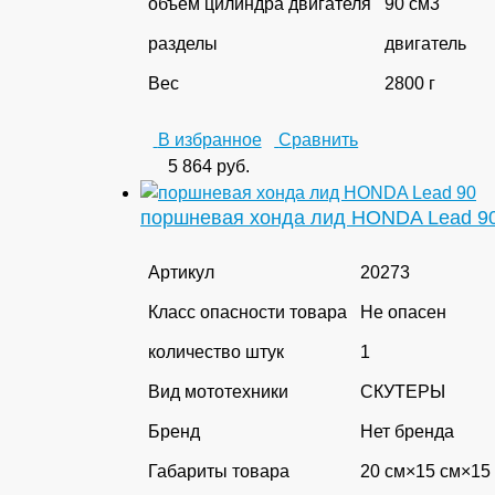
объем цилиндра двигателя
90 см3
разделы
двигатель
Вес
2800 г
В избранное
Сравнить
5 864
руб.
поршневая хонда лид HONDA Lead 9
Артикул
20273
Класс опасности товара
Не опасен
количество штук
1
Вид мототехники
СКУТЕРЫ
Бренд
Нет бренда
Габариты товара
20 см×15 см×15