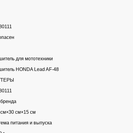
80111
опасен
шитель для мототехники
шитель HONDA Lead AF-48
УТЕРЫ
80111
 бренда
 см×30 см×15 см
тема питания и выпуска