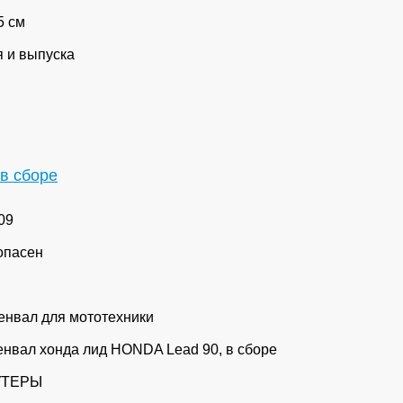
5 см
я и выпуска
в сборе
09
опасен
енвал для мототехники
енвал хонда лид HONDA Lead 90, в сборе
УТЕРЫ